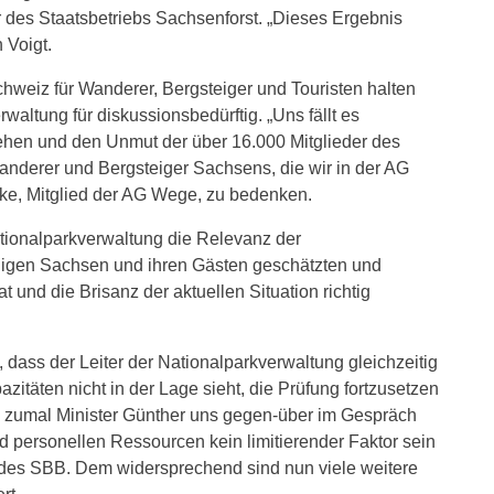
ter des Staatsbetriebs Sachsenforst. „Dieses Ergebnis
 Voigt.
weiz für Wanderer, Bergsteiger und Touristen halten
rwaltung für diskussionsbedürftig. „Uns fällt es
sehen und den Unmut der über 16.000 Mitglieder des
nderer und Bergsteiger Sachsens, die wir in der AG
ölke, Mitglied der AG Wege, zu bedenken.
Nationalparkverwaltung die Relevanz der
digen Sachsen und ihren Gästen geschätzten und
t und die Brisanz der aktuellen Situation richtig
 dass der Leiter der Nationalparkverwaltung gleichzeitig
itäten nicht in der Lage sieht, die Prüfung fortzusetzen
 zumal Minister Günther uns gegen-über im Gespräch
d personellen Ressourcen kein limitierender Faktor sein
er des SBB. Dem widersprechend sind nun viele weitere