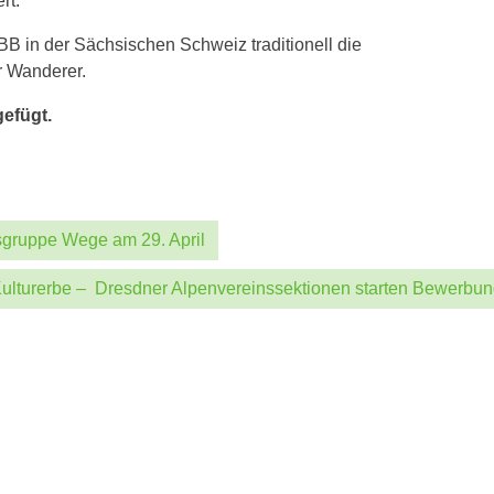
rt.
BB in der Sächsischen Schweiz traditionell die
er Wanderer.
gefügt.
tsgruppe Wege am 29. April
 Kulturerbe – Dresdner Alpenvereinssektionen starten Bewer