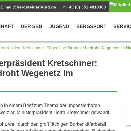
mail@bergsteigerbund.de
+49 (0) 351 4818300
CHAFT
DER SBB
JUGEND
BERGSPORT
SERVI
terpräsident Kretschmer: Zögerliche Strategie bedroht Wegenetz im Na
terpräsident Kretschmer:
edroht Wegenetz im
ch in einem Brief zum Thema der unpassierbaren
eiz an Ministerpräsident Herrn Kretschmer gewandt.
ht, weil durch den großflächigen Borkenkäferbefall