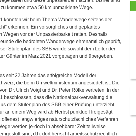
ege fallen und diese unpassierbar machen. Bisher sind
hinzu kommen etwa 50 km unmarkierte Wege.
1 konnten wir beim Thema Wanderwege seitens der
cht“ erkennen. Ein vorsorgliches und geplantes
n Wegen vor der Unpassierbarkeit retten. Deshalb
freunde die bedrohten Wanderwege ehrenamtlich geprüft,
ieser Stufenplan des SBB wurde sowohl dem Leiter der
ter Günter im März 2021 vorgetragen und übergeben.
.
 seit 22 Jahren das erfolgreiche Modell der
weiz, die beim Umweltministerium angesiedelt ist. Die
 Dr. Ulrich Voigt und Dr. Peter Rölke vertreten. In der
1 beschlossen, dass die Nationalparkverwaltung die
us dem Stufenplan des SBB einer Prüfung unterzieht.
ur an einem Weg wird ab Herbst punktuell freigesägt,
s offenes) langwieriges naturschutzfachliches Verfahren
 Wege werden je-doch in absehbarer Zeit teilweise
ngestuft sind, d.h. dort herrscht arbeitsschutzrechtlich