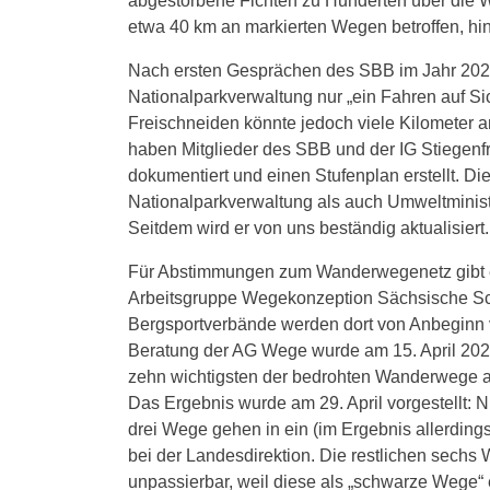
abgestorbene Fichten zu Hunderten über die W
etwa 40 km an markierten Wegen betroffen, 
Nach ersten Gesprächen des SBB im Jahr 202
Nationalparkverwaltung nur „ein Fahren auf Si
Freischneiden könnte jedoch viele Kilometer a
haben Mitglieder des SBB und der IG Stiegen
dokumentiert und einen Stufenplan erstellt. D
Nationalparkverwaltung als auch Umweltminis
Seitdem wird er von uns beständig aktualisiert
Für Abstimmungen zum Wanderwegenetz gibt es
Arbeitsgruppe Wegekonzeption Sächsische Sch
Bergsportverbände werden dort von Anbeginn von
Beratung der AG Wege wurde am 15. April 202
zehn wichtigsten der bedrohten Wanderwege a
Das Ergebnis wurde am 29. April vorgestellt: N
drei Wege gehen in ein (im Ergebnis allerding
bei der Landesdirektion. Die restlichen sechs
unpassierbar, weil diese als „schwarze Wege“ ei