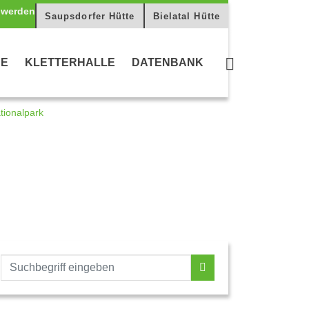
Saupsdorfer Hütte
Bielatal Hütte
CE
KLETTERHALLE
DATENBANK
tionalpark