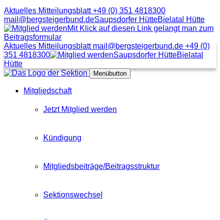
Aktuelles Mitteilungsblatt
+49 (0) 351 4818300
mail@bergsteigerbund.de
Saupsdorfer Hütte
Bielatal Hütte
Mit Klick auf diesen Link gelangt man zum
Beitragsformular
Aktuelles Mitteilungsblatt
mail@bergsteigerbund.de
+49 (0)
351 4818300
Saupsdorfer Hütte
Bielatal
Hütte
Menübutton
Mitgliedschaft
Jetzt Mitglied werden
Kündigung
Mitgliedsbeiträge/Beitragsstruktur
Sektionswechsel