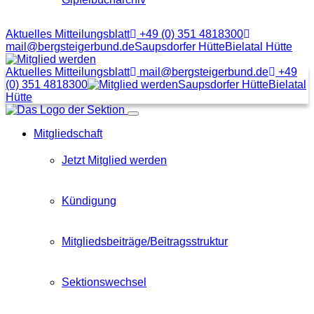
Aktuelles Mitteilungsblatt
+49 (0) 351 4818300
mail@bergsteigerbund.de
Saupsdorfer Hütte
Bielatal Hütte
Mit
Klick
Aktuelles Mitteilungsblatt
mail@bergsteigerbund.de
+49
auf
(0) 351 4818300
Saupsdorfer Hütte
Bielatal
diesen
Hütte
Link
Menübutton
gelangt
Mitgliedschaft
man
zum
Beitragsformular
Jetzt Mitglied werden
Kündigung
Mitgliedsbeiträge/Beitragsstruktur
Sektionswechsel