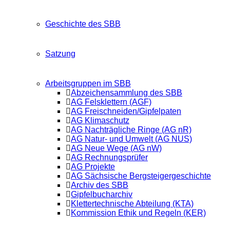
Geschichte des SBB
Satzung
Arbeitsgruppen im SBB
Abzeichensammlung des SBB
AG Felsklettern (AGF)
AG Freischneiden/Gipfelpaten
AG Klimaschutz
AG Nachträgliche Ringe (AG nR)
AG Natur- und Umwelt (AG NUS)
AG Neue Wege (AG nW)
AG Rechnungsprüfer
AG Projekte
AG Sächsische Bergsteigergeschichte
Archiv des SBB
Gipfelbucharchiv
Klettertechnische Abteilung (KTA)
Kommission Ethik und Regeln (KER)