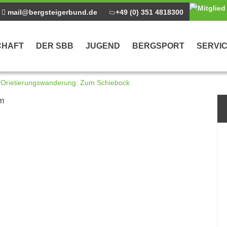
mail@bergsteigerbund.de
+49 (0) 351 4818300
CHAFT
DER SBB
JUGEND
BERGSPORT
SERVI
 – Orietierungswanderung: Zum Schiebock
ntrag
im