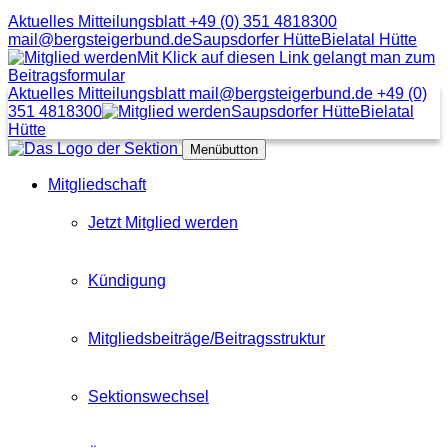
Aktuelles Mitteilungsblatt
+49 (0) 351 4818300
mail@bergsteigerbund.de
Saupsdorfer Hütte
Bielatal Hütte
Mit Klick auf diesen Link gelangt man zum
Beitragsformular
Aktuelles Mitteilungsblatt
mail@bergsteigerbund.de
+49 (0)
351 4818300
Saupsdorfer Hütte
Bielatal
Hütte
Menübutton
Mitgliedschaft
Jetzt Mitglied werden
Kündigung
Mitgliedsbeiträge/Beitragsstruktur
Sektionswechsel