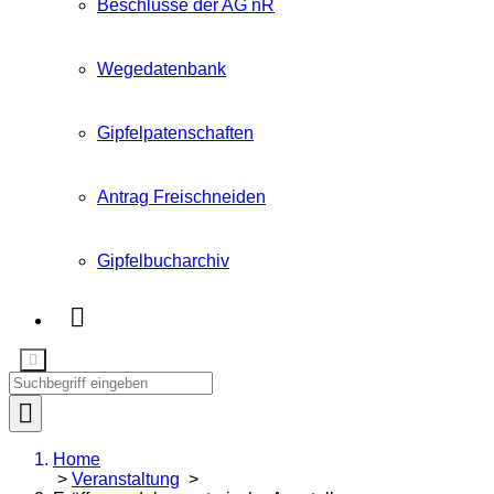
Beschlüsse der AG nR
Wegedatenbank
Gipfelpatenschaften
Antrag Freischneiden
Gipfelbucharchiv
Home
>
Veranstaltung
>