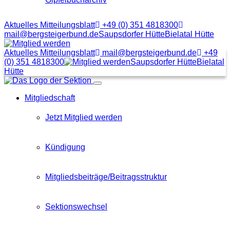
Aktuelles Mitteilungsblatt
+49 (0) 351 4818300
mail@bergsteigerbund.de
Saupsdorfer Hütte
Bielatal Hütte
Mit
Klick
Aktuelles Mitteilungsblatt
mail@bergsteigerbund.de
+49
auf
(0) 351 4818300
Saupsdorfer Hütte
Bielatal
diesen
Hütte
Link
Menübutton
gelangt
Mitgliedschaft
man
zum
Beitragsformular
Jetzt Mitglied werden
Kündigung
Mitgliedsbeiträge/Beitragsstruktur
Sektionswechsel