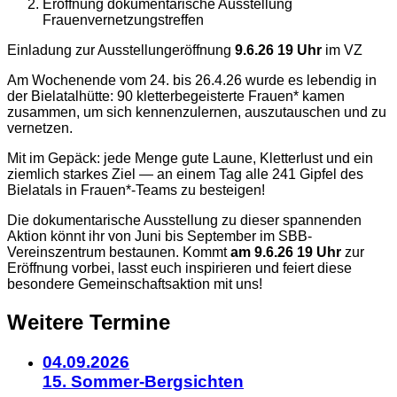
Eröffnung dokumentarische Ausstellung
Frauenvernetzungstreffen
Details
Einladung zur Ausstellungeröffnung
9.6.26 19 Uhr
im VZ
Am Wochenende vom 24. bis 26.4.26 wurde es lebendig in
zum
der Bielatalhütte: 90 kletterbegeisterte Frauen* kamen
zusammen, um sich kennenzulernen, auszutauschen und zu
Kalendereintrag
vernetzen.
Mit im Gepäck: jede Menge gute Laune, Kletterlust und ein
ziemlich starkes Ziel — an einem Tag alle 241 Gipfel des
Bielatals in Frauen*-Teams zu besteigen!
Die dokumentarische Ausstellung zu dieser spannenden
Aktion könnt ihr von Juni bis September im SBB-
Vereinszentrum bestaunen. Kommt
am 9.6.26 19 Uhr
zur
Eröffnung vorbei, lasst euch inspirieren und feiert diese
besondere Gemeinschaftsaktion mit uns!
Weitere Termine
04.09.2026
15. Sommer-Bergsichten