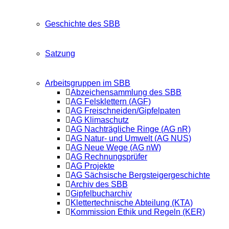
Geschichte des SBB
Satzung
Arbeitsgruppen im SBB
Abzeichensammlung des SBB
AG Felsklettern (AGF)
AG Freischneiden/Gipfelpaten
AG Klimaschutz
AG Nachträgliche Ringe (AG nR)
AG Natur- und Umwelt (AG NUS)
AG Neue Wege (AG nW)
AG Rechnungsprüfer
AG Projekte
AG Sächsische Bergsteigergeschichte
Archiv des SBB
Gipfelbucharchiv
Klettertechnische Abteilung (KTA)
Kommission Ethik und Regeln (KER)