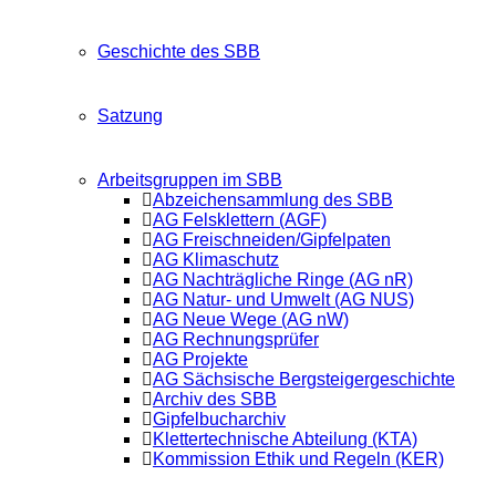
Geschichte des SBB
Satzung
Arbeitsgruppen im SBB
Abzeichensammlung des SBB
AG Felsklettern (AGF)
AG Freischneiden/Gipfelpaten
AG Klimaschutz
AG Nachträgliche Ringe (AG nR)
AG Natur- und Umwelt (AG NUS)
AG Neue Wege (AG nW)
AG Rechnungsprüfer
AG Projekte
AG Sächsische Bergsteigergeschichte
Archiv des SBB
Gipfelbucharchiv
Klettertechnische Abteilung (KTA)
Kommission Ethik und Regeln (KER)