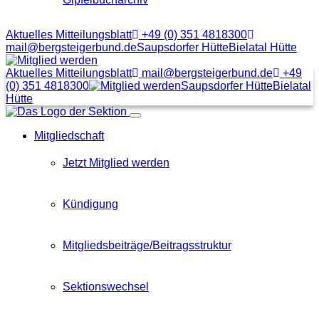
Aktuelles Mitteilungsblatt
+49 (0) 351 4818300
mail@bergsteigerbund.de
Saupsdorfer Hütte
Bielatal Hütte
Mit
Klick
Aktuelles Mitteilungsblatt
mail@bergsteigerbund.de
+49
auf
(0) 351 4818300
Saupsdorfer Hütte
Bielatal
diesen
Hütte
Link
Menübutton
gelangt
Mitgliedschaft
man
zum
Beitragsformular
Jetzt Mitglied werden
Kündigung
Mitgliedsbeiträge/Beitragsstruktur
Sektionswechsel