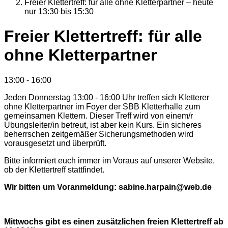
Freier Klettertreff: für alle ohne Kletterpartner – heute
nur 13:30 bis 15:30
Details
Freier Klettertreff: für alle
zum
ohne Kletterpartner
Kalendereintrag
13:00
-
16:00
Jeden Donnerstag 13:00 - 16:00 Uhr treffen sich Kletterer
ohne Kletterpartner im Foyer der SBB Kletterhalle zum
gemeinsamen Klettern. Dieser Treff wird von einem/r
Übungsleiter/in betreut, ist aber kein Kurs. Ein sicheres
beherrschen zeitgemäßer Sicherungsmethoden wird
vorausgesetzt und überprüft.
Bitte informiert euch immer im Voraus auf unserer Website,
ob der Klettertreff stattfindet.
Wir bitten um Voranmeldung: sabine.harpain@web.de
Mittwochs gibt es einen zusätzlichen freien Klettertreff ab