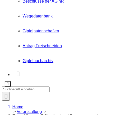
Beschlüsse der AG nR
Wegedatenbank
Gipfelpatenschaften
Antrag Freischneiden
Gipfelbucharchiv
Home
>
Veranstaltung
>