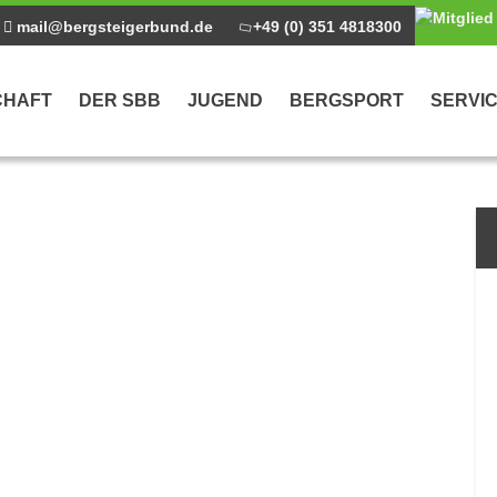
mail@bergsteigerbund.de
+49 (0) 351 4818300
CHAFT
DER SBB
JUGEND
BERGSPORT
SERVI
ntrag