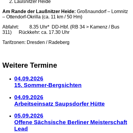
Laußnitzer Heide
Details
Am Rande der Laußnitzer Heide:
Großnaundorf – Lomnitz
– Ottendorf-Okrilla (ca. 11 km / 50 Hm)
zum
Abfahrt: 8.35 Uhr* DD-Hbf. (RB 34 > Kamenz / Bus
311) Rückkehr: ca. 17.30 Uhr
Kalendereintrag
Tarifzonen: Dresden / Radeberg
Weitere Termine
04.09.2026
15. Sommer-Bergsichten
04.09.2026
Arbeitseinsatz Saupsdorfer Hütte
05.09.2026
Offene Sächsische Berliner Meisterschaft
Lead