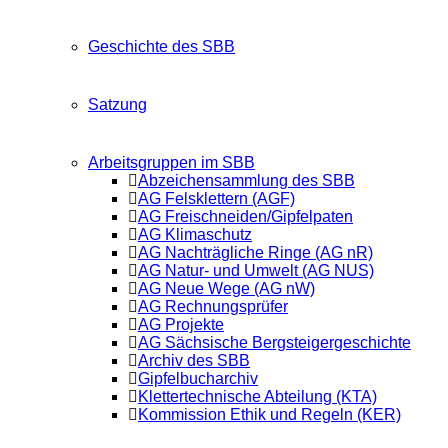
Geschichte des SBB
Satzung
Arbeitsgruppen im SBB
Abzeichensammlung des SBB
AG Felsklettern (AGF)
AG Freischneiden/Gipfelpaten
AG Klimaschutz
AG Nachträgliche Ringe (AG nR)
AG Natur- und Umwelt (AG NUS)
AG Neue Wege (AG nW)
AG Rechnungsprüfer
AG Projekte
AG Sächsische Bergsteigergeschichte
Archiv des SBB
Gipfelbucharchiv
Klettertechnische Abteilung (KTA)
Kommission Ethik und Regeln (KER)