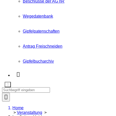
Beschlüsse der AG nR
Wegedatenbank
Gipfelpatenschaften
Antrag Freischneiden
Gipfelbucharchiv
Home
>
Veranstaltung
>