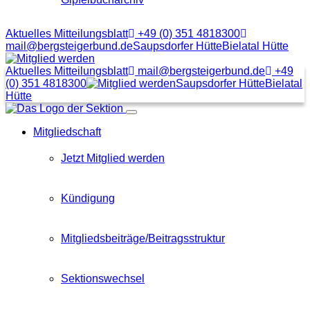
Aktuelles Mitteilungsblatt
+49 (0) 351 4818300
mail@bergsteigerbund.de
Saupsdorfer Hütte
Bielatal Hütte
Mit
Klick
Aktuelles Mitteilungsblatt
mail@bergsteigerbund.de
+49
auf
(0) 351 4818300
Saupsdorfer Hütte
Bielatal
diesen
Hütte
Link
Menübutton
gelangt
Mitgliedschaft
man
zum
Beitragsformular
Jetzt Mitglied werden
Kündigung
Mitgliedsbeiträge/Beitragsstruktur
Sektionswechsel