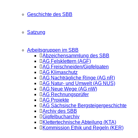
Geschichte des SBB
Satzung
Arbeitsgruppen im SBB
Abzeichensammlung des SBB
AG Felsklettern (AGF)
AG Freischneiden/Gipfelpaten
AG Klimaschutz
AG Nachträgliche Ringe (AG nR)
AG Natur- und Umwelt (AG NUS)
AG Neue Wege (AG nW)
AG Rechnungsprüfer
AG Projekte
AG Sächsische Bergsteigergeschichte
Archiv des SBB
Gipfelbucharchiv
Klettertechnische Abteilung (KTA)
Kommission Ethik und Regeln (KER)