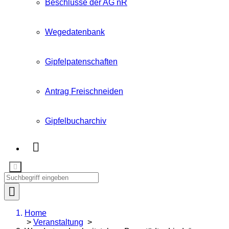
Beschlüsse der AG nR
Wegedatenbank
Gipfelpatenschaften
Antrag Freischneiden
Gipfelbucharchiv
Home
>
Veranstaltung
>