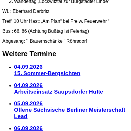
Wandertag „Lockwitztal zur Burgstädter Linde“
Details
WL : Eberhard Darbritz
Treff: 10 Uhr Hast: „Am Plan“ bei Freiw. Feuerwehr “
zum
Bus : 66, 86 (Achtung Bußtag ist Feiertag)
Kalendereintrag
Abgesang: “ Bauernschänke “ Röhrsdorf
Weitere Termine
04.09.2026
15. Sommer-Bergsichten
04.09.2026
Arbeitseinsatz Saupsdorfer Hütte
05.09.2026
Offene Sächsische Berliner Meisterschaft
Lead
06.09.2026