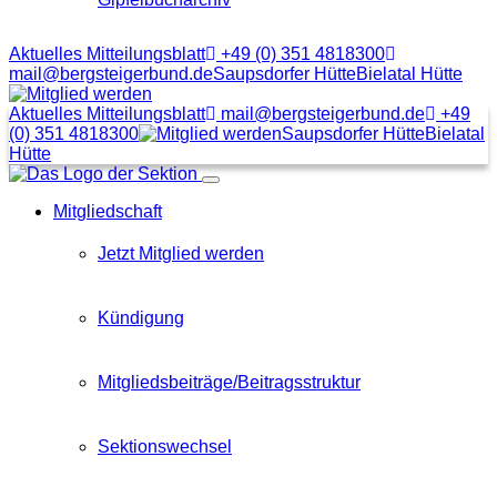
Aktuelles Mitteilungsblatt
+49 (0) 351 4818300
mail@bergsteigerbund.de
Saupsdorfer Hütte
Bielatal Hütte
Mit
Klick
Aktuelles Mitteilungsblatt
mail@bergsteigerbund.de
+49
auf
(0) 351 4818300
Saupsdorfer Hütte
Bielatal
diesen
Hütte
Link
Menübutton
gelangt
Mitgliedschaft
man
zum
Beitragsformular
Jetzt Mitglied werden
Kündigung
Mitgliedsbeiträge/Beitragsstruktur
Sektionswechsel