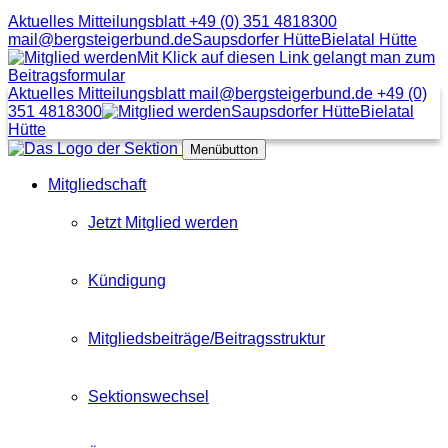
Aktuelles Mitteilungsblatt
+49 (0) 351 4818300
mail@bergsteigerbund.de
Saupsdorfer Hütte
Bielatal Hütte
Mit Klick auf diesen Link gelangt man zum
Beitragsformular
Aktuelles Mitteilungsblatt
mail@bergsteigerbund.de
+49 (0)
351 4818300
Saupsdorfer Hütte
Bielatal
Hütte
Menübutton
Mitgliedschaft
Jetzt Mitglied werden
Kündigung
Mitgliedsbeiträge/Beitragsstruktur
Sektionswechsel