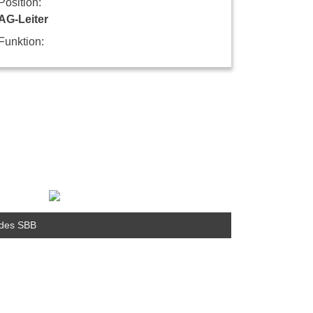
Position:
AG-Leiter
Funktion:
t des SBB