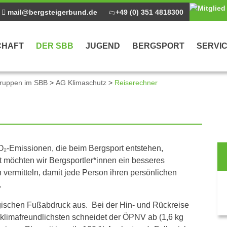
mail@bergsteigerbund.de
+49 (0) 351 4818300
CHAFT
DER SBB
JUGEND
BERGSPORT
SERVI
gruppen im SBB
>
AG Klimaschutz
>
Reiserechner
CO₂-Emissionen, die beim Bergsport entstehen,
 möchten wir Bergsportler*innen ein besseres
n vermitteln, damit jede Person ihren persönlichen
.
ischen Fußabdruck aus. Bei der Hin- und Rückreise
m klimafreundlichsten schneidet der ÖPNV ab (1,6 kg