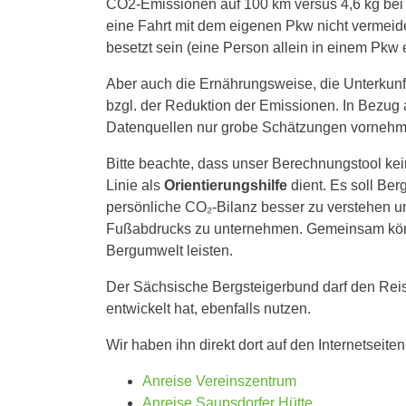
CO
2
-Emissionen auf 100 km versus 4,6 kg bei
eine Fahrt mit dem eigenen Pkw nicht vermeiden
besetzt sein (eine Person allein in einem Pkw
Aber auch die Ernährungsweise, die Unterkunft
bzgl. der Reduktion der Emissionen. In Bezug 
Datenquellen nur grobe Schätzungen vorneh
Bitte beachte, dass unser Berechnungstool kei
Linie als
Orientierungshilfe
dient. Es soll Ber
persönliche CO₂-Bilanz besser zu verstehen un
Fußabdrucks zu unternehmen. Gemeinsam könn
Bergumwelt leisten.
Der Sächsische Bergsteigerbund darf den Rei
entwickelt hat, ebenfalls nutzen.
Wir haben ihn direkt dort auf den Internetsei
Anreise Vereinszentrum
Anreise Saupsdorfer Hütte