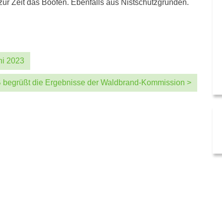
zur Zeit das Boofen. Ebenfalls aus Nistschutzgründen.
ni 2023
 begrüßt die Ergebnisse der Waldbrand-Kommission >