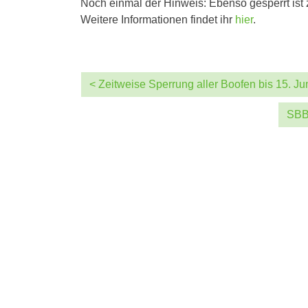
Noch einmal der Hinweis: Ebenso gesperrt ist 
Weitere Informationen findet ihr
hier
.
< Zeitweise Sperrung aller Boofen bis 15. Ju
SBB