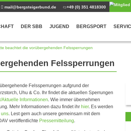
mail@bergsteigerbund.de
+49 (0) 351 4818300
CHAFT
DER SBB
JUGEND
BERGSPORT
SERVI
tte beachtet die vorübergehenden Felssperrungen
übergehenden Felssperrungen
orübergehende Felssperrungen aufgrund der
storch, Uhu & Co. Ihr findet die aktuellen Sperrungen
/Aktuelle Informationen
. Wie immer übernehmen
g. Mehr Informationen dazu findet ihr
hier
. Es werden
 uns
. Lest gern auch unsere gemeinsam mit dem
AV veröffentlichte
Pressemitteilung
.