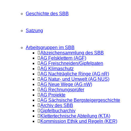
Geschichte des SBB
Satzung
Arbeitsgruppen im SBB
Abzeichensammlung des SBB
AG Felsklettern (AGF)
AG Freischneiden/Gipfelpaten
AG Klimaschutz
AG Nachträgliche Ringe (AG nR)
AG Natur- und Umwelt (AG NUS)
AG Neue Wege (AG nW)
AG Rechnungsprüfer
AG Projekte
AG Sächsische Bergsteigergeschichte
Archiv des SBB
Gipfelbucharchiv
Klettertechnische Abteilung (KTA)
Kommission Ethik und Regeln (KER)