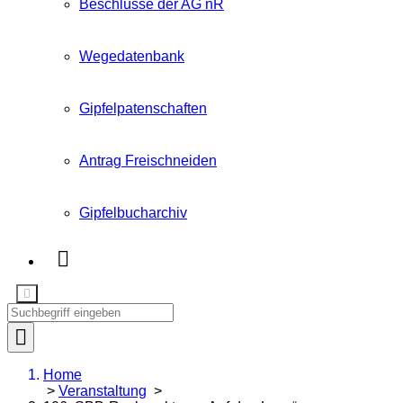
Beschlüsse der AG nR
Wegedatenbank
Gipfelpatenschaften
Antrag Freischneiden
Gipfelbucharchiv
Home
>
Veranstaltung
>