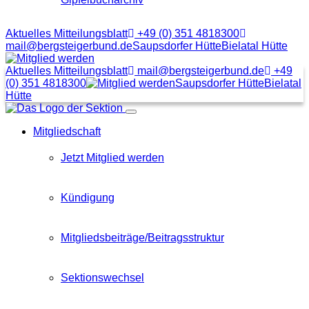
Aktuelles Mitteilungsblatt
+49 (0) 351 4818300
mail@bergsteigerbund.de
Saupsdorfer Hütte
Bielatal Hütte
Mit
Klick
Aktuelles Mitteilungsblatt
mail@bergsteigerbund.de
+49
auf
(0) 351 4818300
Saupsdorfer Hütte
Bielatal
diesen
Hütte
Link
Menübutton
gelangt
Mitgliedschaft
man
zum
Beitragsformular
Jetzt Mitglied werden
Kündigung
Mitgliedsbeiträge/Beitragsstruktur
Sektionswechsel