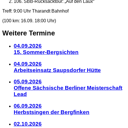
106. SBB-Rucksacktour: „Auf den Laux“
Details
Treff: 9:00 Uhr Tharandt Bahnhof
(100 km: 16.09. 18:00 Uhr)
zum
Weitere Termine
Kalendereintrag
04.09.2026
15. Sommer-Bergsichten
04.09.2026
Arbeitseinsatz Saupsdorfer Hütte
05.09.2026
Offene Sächsische Berliner Meisterschaft
Lead
06.09.2026
Herbstsingen der Bergfinken
02.10.2026