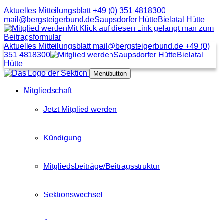
Aktuelles Mitteilungsblatt
+49 (0) 351 4818300
mail@bergsteigerbund.de
Saupsdorfer Hütte
Bielatal Hütte
Mit Klick auf diesen Link gelangt man zum
Beitragsformular
Aktuelles Mitteilungsblatt
mail@bergsteigerbund.de
+49 (0)
351 4818300
Saupsdorfer Hütte
Bielatal
Hütte
Menübutton
Mitgliedschaft
Jetzt Mitglied werden
Kündigung
Mitgliedsbeiträge/Beitragsstruktur
Sektionswechsel