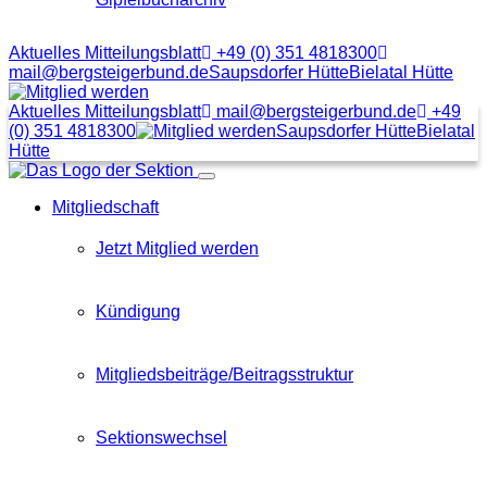
Aktuelles Mitteilungsblatt
+49 (0) 351 4818300
mail@bergsteigerbund.de
Saupsdorfer Hütte
Bielatal Hütte
Mit
Klick
Aktuelles Mitteilungsblatt
mail@bergsteigerbund.de
+49
auf
(0) 351 4818300
Saupsdorfer Hütte
Bielatal
diesen
Hütte
Link
Menübutton
gelangt
Mitgliedschaft
man
zum
Beitragsformular
Jetzt Mitglied werden
Kündigung
Mitgliedsbeiträge/Beitragsstruktur
Sektionswechsel