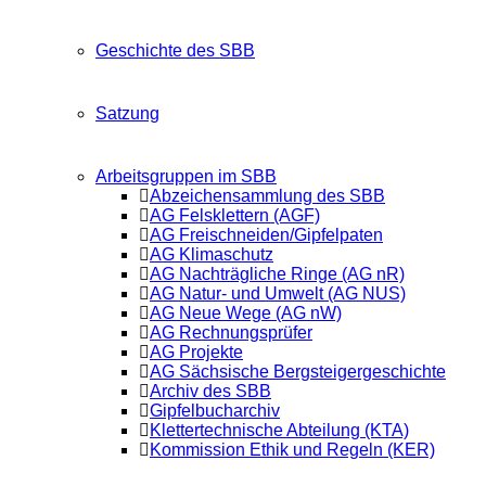
Geschichte des SBB
Satzung
Arbeitsgruppen im SBB
Abzeichensammlung des SBB
AG Felsklettern (AGF)
AG Freischneiden/Gipfelpaten
AG Klimaschutz
AG Nachträgliche Ringe (AG nR)
AG Natur- und Umwelt (AG NUS)
AG Neue Wege (AG nW)
AG Rechnungsprüfer
AG Projekte
AG Sächsische Bergsteigergeschichte
Archiv des SBB
Gipfelbucharchiv
Klettertechnische Abteilung (KTA)
Kommission Ethik und Regeln (KER)