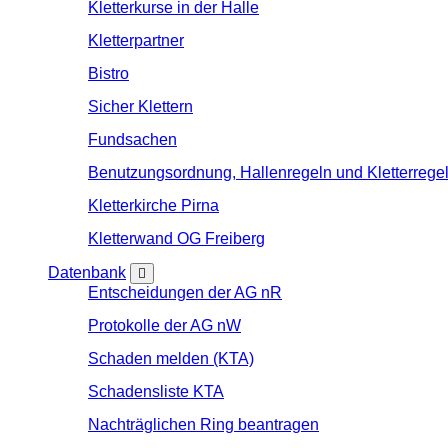
Kletterkurse in der Halle
Kletterpartner
Bistro
Sicher Klettern
Fundsachen
Benutzungsordnung, Hallenregeln und Kletterrege
Kletterkirche Pirna
Kletterwand OG Freiberg
Datenbank
Entscheidungen der AG nR
Protokolle der AG nW
Schaden melden (KTA)
Schadensliste KTA
Nachträglichen Ring beantragen