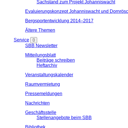
Sachstand zum Projekt Johanniswacht
Evaluierungskonzept Johanniswacht und Dornrösc
Bergsportentwicklung 2014–2017
Ältere Themen
Service
SBB Newsletter
Mitteilungsblatt
Beiträge schreiben
Heftarchiv
Veranstaltungskalender
Raumvermietung
Pressemeldungen
Nachrichten
Geschäftsstelle
Stellenangebote beim SBB
Bibliothek