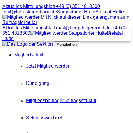
Aktuelles Mitteilungsblatt
+49 (0) 351 4818300
mail@bergsteigerbund.de
Saupsdorfer Hütte
Bielatal Hütte
Mit Klick auf diesen Link gelangt man zum
Beitragsformular
Aktuelles Mitteilungsblatt
mail@bergsteigerbund.de
+49 (0)
351 4818300
Saupsdorfer Hütte
Bielatal
Hütte
Menübutton
Mitgliedschaft
Jetzt Mitglied werden
Kündigung
Mitgliedsbeiträge/Beitragsstruktur
Sektionswechsel