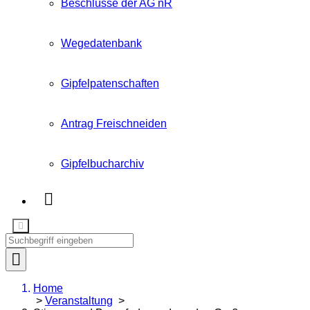
Beschlüsse der AG nR
Wegedatenbank
Gipfelpatenschaften
Antrag Freischneiden
Gipfelbucharchiv
Home
>
Veranstaltung
>