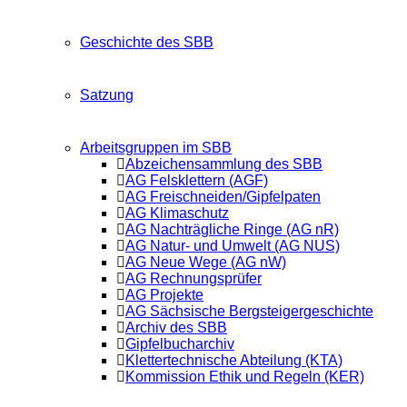
Geschichte des SBB
Satzung
Arbeitsgruppen im SBB
Abzeichensammlung des SBB
AG Felsklettern (AGF)
AG Freischneiden/Gipfelpaten
AG Klimaschutz
AG Nachträgliche Ringe (AG nR)
AG Natur- und Umwelt (AG NUS)
AG Neue Wege (AG nW)
AG Rechnungsprüfer
AG Projekte
AG Sächsische Bergsteigergeschichte
Archiv des SBB
Gipfelbucharchiv
Klettertechnische Abteilung (KTA)
Kommission Ethik und Regeln (KER)