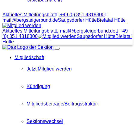
Aktuelles Mitteilungsblatt
+49 (0) 351 4818300
mail@bergsteigerbund.de
Saupsdorfer Hütte
Bielatal Hütte
Mit
Klick
Aktuelles Mitteilungsblatt
mail@bergsteigerbund.de
+49
auf
(0) 351 4818300
Saupsdorfer Hütte
Bielatal
diesen
Hütte
Link
Menübutton
gelangt
Mitgliedschaft
man
zum
Beitragsformular
Jetzt Mitglied werden
Kündigung
Mitgliedsbeiträge/Beitragsstruktur
Sektionswechsel