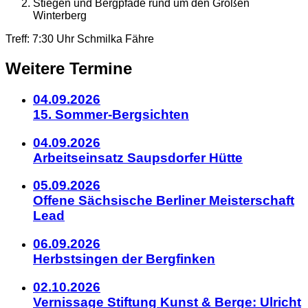
Stiegen und Bergpfade rund um den Großen
Winterberg
Details
Treff: 7:30 Uhr Schmilka Fähre
zum
Weitere Termine
Kalendereintrag
04.09.2026
15. Sommer-Bergsichten
04.09.2026
Arbeitseinsatz Saupsdorfer Hütte
05.09.2026
Offene Sächsische Berliner Meisterschaft
Lead
06.09.2026
Herbstsingen der Bergfinken
02.10.2026
Vernissage Stiftung Kunst & Berge: Ulricht