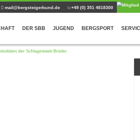
mail@bergsteigerbund.de
+49 (0) 351 4818300
CHAFT
DER SBB
JUGEND
BERGSPORT
SERVI
ktivitäten der Schlagintweit-Brüder
ntrag