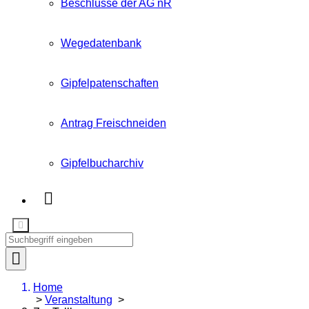
Beschlüsse der AG nR
Wegedatenbank
Gipfelpatenschaften
Antrag Freischneiden
Gipfelbucharchiv
Home
>
Veranstaltung
>