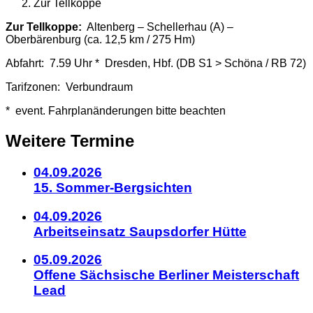
Zur Tellkoppe
Details
Zur Tellkoppe:
Altenberg – Schellerhau (A) –
Oberbärenburg (ca. 12,5 km / 275 Hm)
zum
Abfahrt: 7.59 Uhr * Dresden, Hbf. (DB S1 > Schöna / RB 72)
Kalendereintrag
Tarifzonen: Verbundraum
* event. Fahrplanänderungen bitte beachten
Weitere Termine
04.09.2026
15. Sommer-Bergsichten
04.09.2026
Arbeitseinsatz Saupsdorfer Hütte
05.09.2026
Offene Sächsische Berliner Meisterschaft
Lead