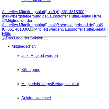
Aktuelles Mitteilungsblatt
+49 (0) 351 4818300
mail@bergsteigerbund.de
Saupsdorfer Hütte
Bielatal Hütte
Mit
Klick
Aktuelles Mitteilungsblatt
mail@bergsteigerbund.de
+49
auf
(0) 351 4818300
Saupsdorfer Hütte
Bielatal
diesen
Hütte
Link
Menübutton
gelangt
Mitgliedschaft
man
zum
Beitragsformular
Jetzt Mitglied werden
Kündigung
Mitgliedsbeiträge/Beitragsstruktur
Sektionswechsel