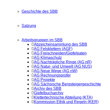
Geschichte des SBB
Satzung
Arbeitsgruppen im SBB
Abzeichensammlung des SBB
AG Felsklettern (AGF)
AG Freischneiden/Gipfelpaten
AG Klimaschutz
AG Nachträgliche Ringe (AG nR)
AG Natur- und Umwelt (AG NUS)
AG Neue Wege (AG nW)
AG Rechnungsprüfer
AG Projekte
AG Sächsische Bergsteigergeschichte
Archiv des SBB
Gipfelbucharchiv
Klettertechnische Abteilung (KTA)
Kommission Ethik und Regeln (KER)