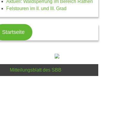
Aktuell: Waldsperrung im Bereich Rathen
Felstouren im II. und III. Grad
Startseite
g
Mitteilungsblatt des SBB