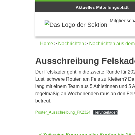
Aktuelles Mitteilungsblatt
Mitgliedscha
Home
>
Nachrichten
>
Nachrichten aus dem
Ausschreibung Felskad
Der Felskader geht in die zweite Runde für 20
Lust, schwere Routen am Fels zu Klettern? Da
lang mit einem Team aus 5 Athletinnen und 5 A
regelmäßig an Wochenenden raus an den Fels 
betreut.
Poster_Ausschreibung_FK2324
Herunterladen
< Zeitweise Sperrung aller Boofen bis 15. 