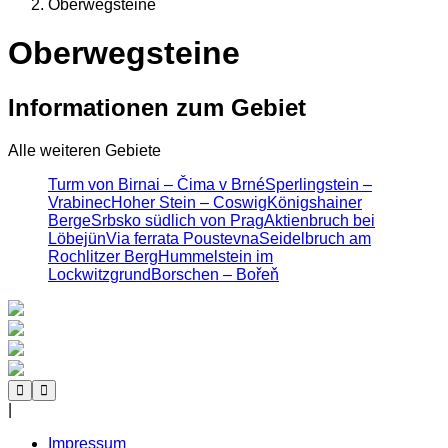
Oberwegsteine
Oberwegsteine
Informationen zum Gebiet
Alle weiteren Gebiete
Turm von Birnai – Čima v Brné
Sperlingstein –
Vrabinec
Hoher Stein – Coswig
Königshainer
Berge
Srbsko südlich von Prag
Aktienbruch bei
Löbejün
Via ferrata Poustevna
Seidelbruch am
Rochlitzer Berg
Hummelstein im
Lockwitzgrund
Borschen – Bořeň
|
Impressum