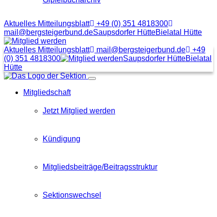
Aktuelles Mitteilungsblatt
+49 (0) 351 4818300
mail@bergsteigerbund.de
Saupsdorfer Hütte
Bielatal Hütte
Mit
Klick
Aktuelles Mitteilungsblatt
mail@bergsteigerbund.de
+49
auf
(0) 351 4818300
Saupsdorfer Hütte
Bielatal
diesen
Hütte
Link
Menübutton
gelangt
Mitgliedschaft
man
zum
Beitragsformular
Jetzt Mitglied werden
Kündigung
Mitgliedsbeiträge/Beitragsstruktur
Sektionswechsel