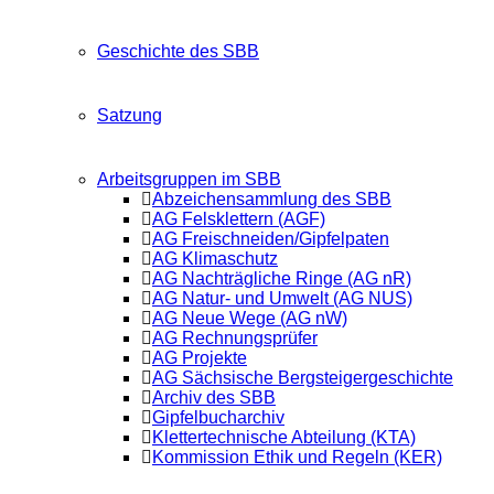
Geschichte des SBB
Satzung
Arbeitsgruppen im SBB
Abzeichensammlung des SBB
AG Felsklettern (AGF)
AG Freischneiden/Gipfelpaten
AG Klimaschutz
AG Nachträgliche Ringe (AG nR)
AG Natur- und Umwelt (AG NUS)
AG Neue Wege (AG nW)
AG Rechnungsprüfer
AG Projekte
AG Sächsische Bergsteigergeschichte
Archiv des SBB
Gipfelbucharchiv
Klettertechnische Abteilung (KTA)
Kommission Ethik und Regeln (KER)