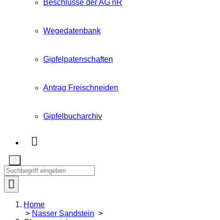
Beschlüsse der AG nR
Wegedatenbank
Gipfelpatenschaften
Antrag Freischneiden
Gipfelbucharchiv
Home
>
Nasser Sandstein
>