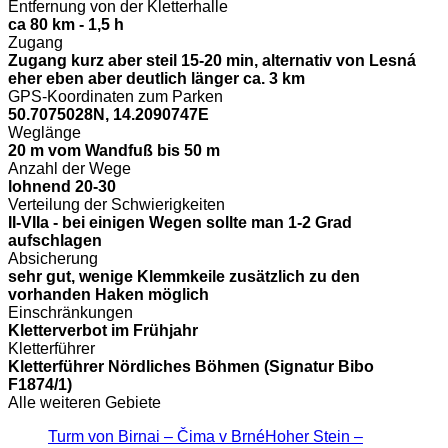
Entfernung von der Kletterhalle
ca 80 km - 1,5 h
Zugang
Zugang kurz aber steil 15-20 min, alternativ von Lesná
eher eben aber deutlich länger ca. 3 km
GPS-Koordinaten zum Parken
50.7075028N, 14.2090747E
Weglänge
20 m vom Wandfuß bis 50 m
Anzahl der Wege
lohnend 20-30
Verteilung der Schwierigkeiten
II-VIIa - bei einigen Wegen sollte man 1-2 Grad
aufschlagen
Absicherung
sehr gut, wenige Klemmkeile zusätzlich zu den
vorhanden Haken möglich
Einschränkungen
Kletterverbot im Frühjahr
Kletterführer
Kletterführer Nördliches Böhmen (Signatur Bibo
F1874/1)
Alle weiteren Gebiete
Turm von Birnai – Čima v Brné
Hoher Stein –