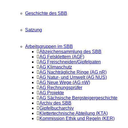
Geschichte des SBB
Satzung
Arbeitsgruppen im SBB
Abzeichensammlung des SBB
AG Felsklettern (AGF)
AG Freischneiden/Gipfelpaten
AG Klimaschutz
AG Nachträgliche Ringe (AG nR)
AG Natur- und Umwelt (AG NUS)
AG Neue Wege (AG nW)
AG Rechnungsprüfer
AG Projekte
AG Sächsische Bergsteigergeschichte
Archiv des SBB
Gipfelbucharchiv
Klettertechnische Abteilung (KTA)
Kommission Ethik und Regeln (KER)