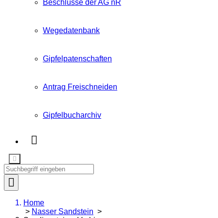
Beschlüsse der AG nR
Wegedatenbank
Gipfelpatenschaften
Antrag Freischneiden
Gipfelbucharchiv
Home
>
Nasser Sandstein
>