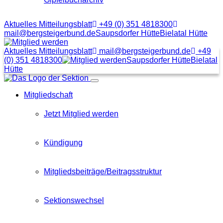
Aktuelles Mitteilungsblatt
+49 (0) 351 4818300
mail@bergsteigerbund.de
Saupsdorfer Hütte
Bielatal Hütte
Mit
Klick
Aktuelles Mitteilungsblatt
mail@bergsteigerbund.de
+49
auf
(0) 351 4818300
Saupsdorfer Hütte
Bielatal
diesen
Hütte
Link
Menübutton
gelangt
Mitgliedschaft
man
zum
Beitragsformular
Jetzt Mitglied werden
Kündigung
Mitgliedsbeiträge/Beitragsstruktur
Sektionswechsel