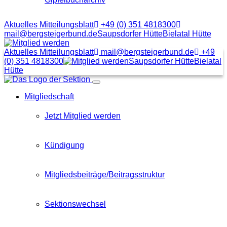
Aktuelles Mitteilungsblatt
+49 (0) 351 4818300
mail@bergsteigerbund.de
Saupsdorfer Hütte
Bielatal Hütte
Mit
Klick
Aktuelles Mitteilungsblatt
mail@bergsteigerbund.de
+49
auf
(0) 351 4818300
Saupsdorfer Hütte
Bielatal
diesen
Hütte
Link
Menübutton
gelangt
Mitgliedschaft
man
zum
Beitragsformular
Jetzt Mitglied werden
Kündigung
Mitgliedsbeiträge/Beitragsstruktur
Sektionswechsel