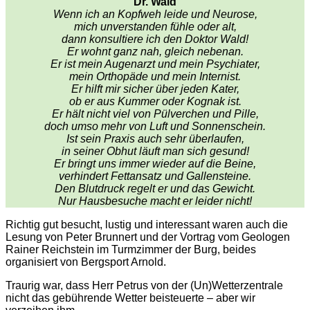
Dr. Wald
Wenn ich an Kopfweh leide und Neurose,
mich unverstanden fühle oder alt,
dann konsultiere ich den Doktor Wald!
Er wohnt ganz nah, gleich nebenan.
Er ist mein Augenarzt und mein Psychiater,
mein Orthopäde und mein Internist.
Er hilft mir sicher über jeden Kater,
ob er aus Kummer oder Kognak ist.
Er hält nicht viel von Pülverchen und Pille,
doch umso mehr von Luft und Sonnenschein.
Ist sein Praxis auch sehr überlaufen,
in seiner Obhut läuft man sich gesund!
Er bringt uns immer wieder auf die Beine,
verhindert Fettansatz und Gallensteine.
Den Blutdruck regelt er und das Gewicht.
Nur Hausbesuche macht er leider nicht!
Richtig gut besucht, lustig und interessant waren auch die
Lesung von Peter Brunnert und der Vortrag vom Geologen
Rainer Reichstein im Turmzimmer der Burg, beides
organisiert von Bergsport Arnold.
Traurig war, dass Herr Petrus von der (Un)Wetterzentrale
nicht das gebührende Wetter beisteuerte – aber wir