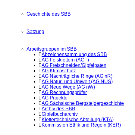
Geschichte des SBB
Satzung
Arbeitsgruppen im SBB
Abzeichensammlung des SBB
AG Felsklettern (AGF)
AG Freischneiden/Gipfelpaten
AG Klimaschutz
AG Nachträgliche Ringe (AG nR)
AG Natur- und Umwelt (AG NUS)
AG Neue Wege (AG nW)
AG Rechnungsprüfer
AG Projekte
AG Sächsische Bergsteigergeschichte
Archiv des SBB
Gipfelbucharchiv
Klettertechnische Abteilung (KTA)
Kommission Ethik und Regeln (KER)