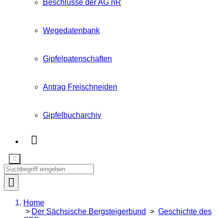
Beschlüsse der AG nR
Wegedatenbank
Gipfelpatenschaften
Antrag Freischneiden
Gipfelbucharchiv
Home
>
Der Sächsische Bergsteigerbund
>
Geschichte des