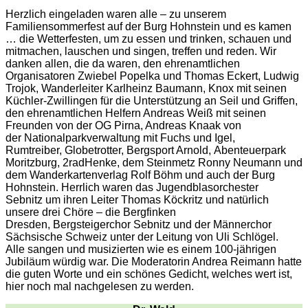
Herzlich eingeladen waren alle – zu unserem
Familiensommerfest auf der Burg Hohnstein und es kamen
… die Wetterfesten, um zu essen und trinken, schauen und
mitmachen, lauschen und singen, treffen und reden. Wir
danken allen, die da waren, den ehrenamtlichen
Organisatoren Zwiebel Popelka und Thomas Eckert, Ludwig
Trojok, Wanderleiter Karlheinz Baumann, Knox mit seinen
Küchler-Zwillingen für die Unterstützung an Seil und Griffen,
den ehrenamtlichen Helfern Andreas Weiß mit seinen
Freunden von der OG Pirna, Andreas Knaak von
der Nationalparkverwaltung mit Fuchs und Igel,
Rumtreiber, Globetrotter, Bergsport Arnold, Abenteuerpark
Moritzburg, 2radHenke, dem Steinmetz Ronny Neumann und
dem Wanderkartenverlag Rolf Böhm und auch der Burg
Hohnstein. Herrlich waren das Jugendblasorchester
Sebnitz um ihren Leiter Thomas Köckritz und natürlich
unsere drei Chöre – die Bergfinken
Dresden, Bergsteigerchor Sebnitz und der Männerchor
Sächsische Schweiz unter der Leitung von Uli Schlögel.
Alle sangen und musizierten wie es einem 100-jährigen
Jubiläum würdig war. Die Moderatorin Andrea Reimann hatte
die guten Worte und ein schönes Gedicht, welches wert ist,
hier noch mal nachgelesen zu werden.