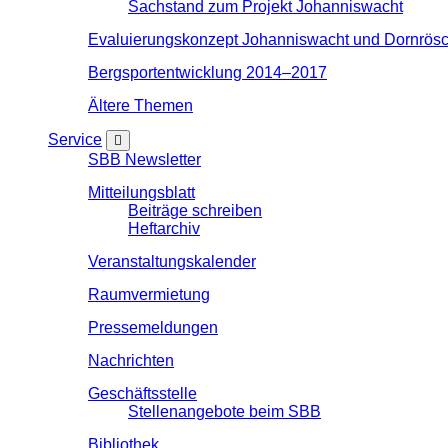
Sachstand zum Projekt Johanniswacht
Evaluierungskonzept Johanniswacht und Dornrösc
Bergsportentwicklung 2014–2017
Ältere Themen
Service
SBB Newsletter
Mitteilungsblatt
Beiträge schreiben
Heftarchiv
Veranstaltungskalender
Raumvermietung
Pressemeldungen
Nachrichten
Geschäftsstelle
Stellenangebote beim SBB
Bibliothek