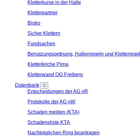
Kletterkurse in der Halle
Kletterpartner
Bistro
Sicher Klettern
Fundsachen
Benutzungsordnung, Hallenregeln und Kletterrege
Kletterkirche Pirna
Kletterwand OG Freiberg
Datenbank
Entscheidungen der AG nR
Protokolle der AG nW
Schaden melden (KTA)
Schadensliste KTA
Nachträglichen Ring beantragen