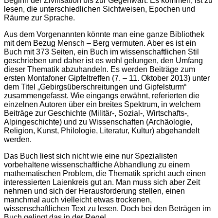
Beginn der Zivilisation bis zur Gegenwart. Es kommen, ist zu
lesen, die unterschiedlichen Sichtweisen, Epochen und
Räume zur Sprache.
Aus dem Vorgenannten könnte man eine ganze Bibliothek
mit dem Bezug Mensch – Berg vermuten. Aber es ist ein
Buch mit 373 Seiten, ein Buch im wissenschaftlichen Stil
geschrieben und daher ist es wohl gelungen, den Umfang
dieser Thematik abzuhandeln. Es werden Beiträge zum
ersten Montafoner Gipfeltreffen (7. – 11. Oktober 2013) unter
dem Titel „Gebirgsüberschreitungen und Gipfelsturm“
zusammengefasst. Wie eingangs erwähnt, referierten die
einzelnen Autoren über ein breites Spektrum, in welchem
Beiträge zur Geschichte (Militär-, Sozial-, Wirtschafts-,
Alpingeschichte) und zu Wissenschaften (Archäologie,
Religion, Kunst, Philologie, Literatur, Kultur) abgehandelt
werden.
Das Buch liest sich nicht wie eine nur Spezialisten
vorbehaltene wissenschaftliche Abhandlung zu einem
mathematischen Problem, die Thematik spricht auch einen
interessierten Laienkreis gut an. Man muss sich aber Zeit
nehmen und sich der Herausforderung stellen, einen
manchmal auch vielleicht etwas trockenen,
wissenschaftlichen Text zu lesen. Doch bei den Beträgen im
Buch gelingt das in der Regel.