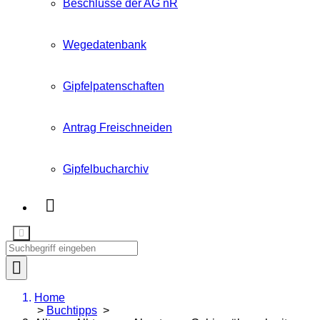
Beschlüsse der AG nR
Wegedatenbank
Gipfelpatenschaften
Antrag Freischneiden
Gipfelbucharchiv
Home
>
Buchtipps
>