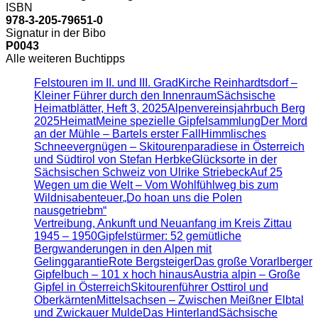
ISBN
978-3-205-79651-0
Signatur in der Bibo
P0043
Alle weiteren Buchtipps
Felstouren im II. und III. Grad
Kirche Reinhardtsdorf –
Kleiner Führer durch den Innenraum
Sächsische
Heimatblätter, Heft 3, 2025
Alpenvereinsjahrbuch Berg
2025
Heimat
Meine spezielle Gipfelsammlung
Der Mord
an der Mühle – Bartels erster Fall
Himmlisches
Schneevergnügen – Skitourenparadiese in Österreich
und Südtirol von Stefan Herbke
Glücksorte in der
Sächsischen Schweiz von Ulrike Striebeck
Auf 25
Wegen um die Welt – Vom Wohlfühlweg bis zum
Wildnisabenteuer
„Do hoan uns die Polen
nausgetriebm“
Vertreibung, Ankunft und Neuanfang im Kreis Zittau
1945 – 1950
Gipfelstürmer: 52 gemütliche
Bergwanderungen in den Alpen mit
Gelinggarantie
Rote Bergsteiger
Das große Vorarlberger
Gipfelbuch – 101 x hoch hinaus
Austria alpin – Große
Gipfel in Österreich
Skitourenführer Osttirol und
Oberkärnten
Mittelsachsen – Zwischen Meißner Elbtal
und Zwickauer Mulde
Das Hinterland
Sächsische