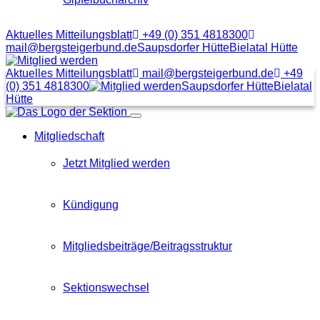
Aktuelles Mitteilungsblatt
+49 (0) 351 4818300
mail@bergsteigerbund.de
Saupsdorfer Hütte
Bielatal Hütte
Mit
Klick
Aktuelles Mitteilungsblatt
mail@bergsteigerbund.de
+49
auf
(0) 351 4818300
Saupsdorfer Hütte
Bielatal
diesen
Hütte
Link
Menübutton
gelangt
Mitgliedschaft
man
zum
Beitragsformular
Jetzt Mitglied werden
Kündigung
Mitgliedsbeiträge/Beitragsstruktur
Sektionswechsel