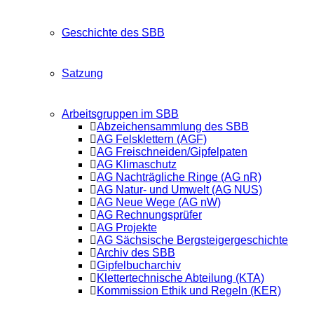
Geschichte des SBB
Satzung
Arbeitsgruppen im SBB
Abzeichensammlung des SBB
AG Felsklettern (AGF)
AG Freischneiden/Gipfelpaten
AG Klimaschutz
AG Nachträgliche Ringe (AG nR)
AG Natur- und Umwelt (AG NUS)
AG Neue Wege (AG nW)
AG Rechnungsprüfer
AG Projekte
AG Sächsische Bergsteigergeschichte
Archiv des SBB
Gipfelbucharchiv
Klettertechnische Abteilung (KTA)
Kommission Ethik und Regeln (KER)