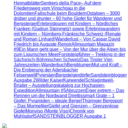
Heimatblätter
Sentiero della Pace– Auf dem
Friedensweg vom Vinschgau in die
Dolomiten
Fallschule beim Bouldern
Ostalpen – 3000
drüber und drunter – 60 hohe Gipfel für Wanderer und
Bergsteiger
Erlebnistouren mit Kindern – Nördliches
Franken (Gudrun Steinmetz) sowie Erlebniswandern
mit Kindern – Nürnberg-Fränkische Schweiz (Renate
und Roman Linhard)
Wanderlust – Von Caspar David
Friedrich bis Auguste Renoir
Allmountain Magazin
#9
Ein Mann geht quer – Von der Mur über die Alpen bis
zum Ligurischen Meer
Forststeigführer – Trekking in der
Sächsisch-Böhmischen Schweiz
Das Tiroler Vier-
Jahreszeiten-Wanderbuch
Bergblumen
Mut und Kraft –
Die Eroberung der Adersbacher
Felsenwelt
Pyrenäen
Bergsteigerdörfer
Sandsteinblogger
Ausgabe 2
Wilder Kaiser
Karwendel
Schlagintweit-
Brüder – Ausstellungskatalog zur Hochasien-
Expedition
Allmountain #5
Abruzzen
Eiger extrem – Das
Rennen um die Nordwand Direttissima
4 Grate – 1
Gipfel: Pyramiden – ideale Berge!
Thüringer Bergsport
– Das Murmeltier
Gipfel und Grenzen – Grenzenlose
Gipfel
Monviso (Monte Viso)
Chronik von
Mühlsdorf
SANDSTEINBLOGGER Ausgabe 1